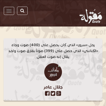
مقولة
رحل «سرور» الذى كان يحصل على (400) صوت وجاء
«الكتاتنى» الذى حصل على (399) صوتاً بفارق صوت واحد
يقال إنه صوت العقل
جلال عامر