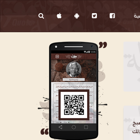
ية
نصحت قلمي ألا يخون
بح
ذلك