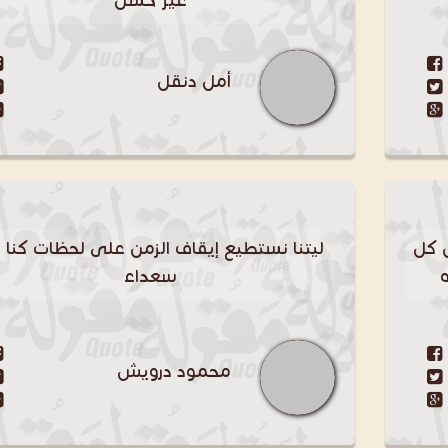
غير حسن
أمل دنقل
 كل
ليتنا نستطيع إيقاف الزمن على لحظات كنا ب
ه
سعداء
محمود درويش