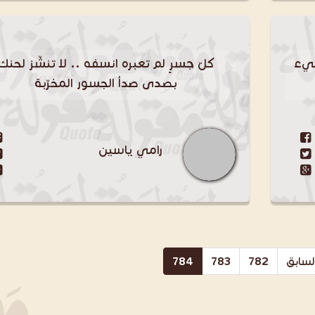
شيء
كلّ جسرٍ لم تعبره انسفه .. لا تنشّز لحنك
بصدى صدأ الجسور المخرّبة
رامي ياسين
لسابق
782
783
784